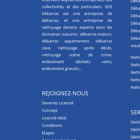
Déba
collectivités, et des particuliers. SOS
Déba
Débarras est une
entreprise de
Déba
débarras
, et une
entreprise de
Déba
nettoyage
devenu experte dans les
Déba
domaines suivants :
débarras maison
,
Déba
débarras appartement
,
débarras
meub
cave
,
nettoyage après décès
,
nettoyage scène de crime
,
Nett
enlèvement déchets verts
,
Nett
enlèvement gravats
…
Nett
Nett
Nett
REJOIGNEZ-NOUS
Devenez Licencié
Concept
SER
Licencié idéal
Gest
Conditions
Déche
Etapes
Déch