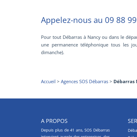
Appelez-nous au
09 88 99
Pour tout Débarras à Nancy ou dans le dépa
une permanence téléphonique tous les jo
dimanche).
Accueil
>
Agences SOS Débarras
>
Débarras 
A PROPOS
SER
Depuis plus de 41 ans, SOS Débarras
Déba
intervient auprès des entreprises, des