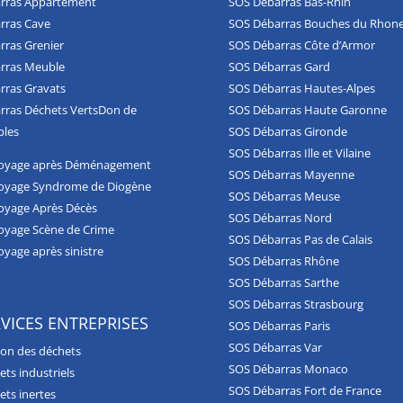
rras Appartement
SOS Débarras Bas-Rhin
rras Cave
SOS Débarras Bouches du Rhon
rras Grenier
SOS Débarras Côte d’Armor
rras Meuble
SOS Débarras Gard
rras Gravats
SOS Débarras Hautes-Alpes
rras Déchets Verts
Don de
SOS Débarras Haute Garonne
les
SOS Débarras Gironde
SOS Débarras Ille et Vilaine
oyage après Déménagement
SOS Débarras Mayenne
oyage Syndrome de Diogène
SOS Débarras Meuse
oyage Après Décès
SOS Débarras Nord
oyage Scène de Crime
SOS Débarras Pas de Calais
oyage après sinistre
SOS Débarras Rhône
SOS Débarras Sarthe
SOS Débarras Strasbourg
VICES ENTREPRISES
SOS Débarras Paris
SOS Débarras Var
ion des déchets
SOS Débarras Monaco
ts industriels
SOS Débarras Fort de France
ets inertes